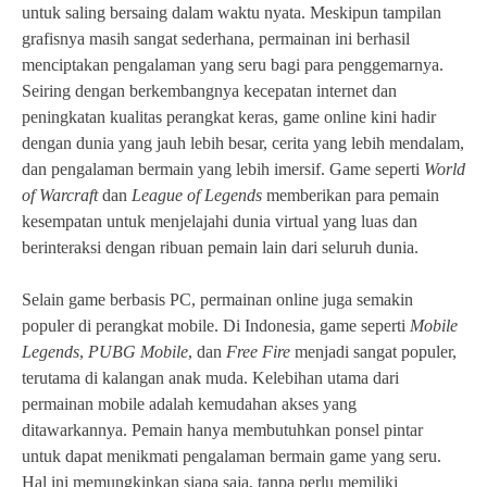
untuk saling bersaing dalam waktu nyata. Meskipun tampilan
grafisnya masih sangat sederhana, permainan ini berhasil
menciptakan pengalaman yang seru bagi para penggemarnya.
Seiring dengan berkembangnya kecepatan internet dan
peningkatan kualitas perangkat keras, game online kini hadir
dengan dunia yang jauh lebih besar, cerita yang lebih mendalam,
dan pengalaman bermain yang lebih imersif. Game seperti
World
of Warcraft
dan
League of Legends
memberikan para pemain
kesempatan untuk menjelajahi dunia virtual yang luas dan
berinteraksi dengan ribuan pemain lain dari seluruh dunia.
Selain game berbasis PC, permainan online juga semakin
populer di perangkat mobile. Di Indonesia, game seperti
Mobile
Legends
,
PUBG Mobile
, dan
Free Fire
menjadi sangat populer,
terutama di kalangan anak muda. Kelebihan utama dari
permainan mobile adalah kemudahan akses yang
ditawarkannya. Pemain hanya membutuhkan ponsel pintar
untuk dapat menikmati pengalaman bermain game yang seru.
Hal ini memungkinkan siapa saja, tanpa perlu memiliki