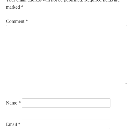
n
marked
*
a
v
Comment
*
i
g
a
t
i
o
n
Name
*
Email
*