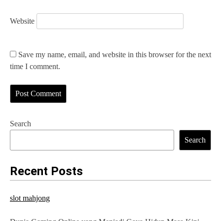
Website
Save my name, email, and website in this browser for the next
time I comment.
Search
Search
Recent Posts
slot mahjong