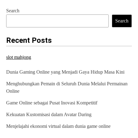
Search
Search
Recent Posts
slot mahjong
Dunia Gaming Online yang Menjadi Gaya Hidup Masa Kini
Menghubungkan Pemain di Seluruh Dunia Melalui Permainan
Online
Game Online sebagai Pusat Inovasi Kompetitif
Kekuatan Kustomisasi dalam Avatar Daring
Menjelajahi ekonomi virtual dalam dunia game online