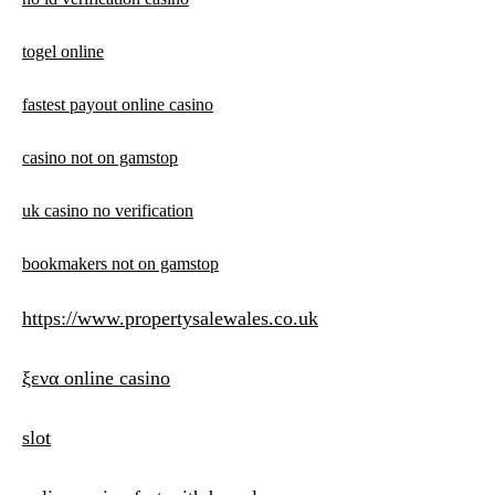
togel online
fastest payout online casino
casino not on gamstop
uk casino no verification
bookmakers not on gamstop
https://www.propertysalewales.co.uk
ξενα online casino
slot