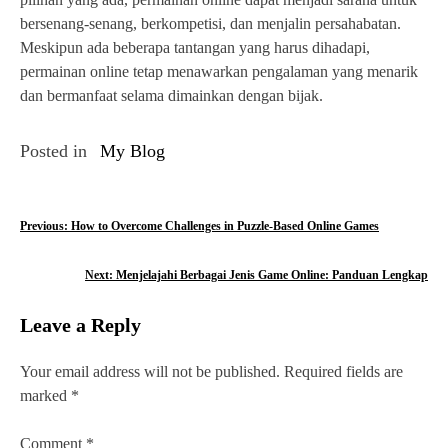
bersenang-senang, berkompetisi, dan menjalin persahabatan.
Meskipun ada beberapa tantangan yang harus dihadapi,
permainan online tetap menawarkan pengalaman yang menarik
dan bermanfaat selama dimainkan dengan bijak.
Posted in
My Blog
P
Previous:
How to Overcome Challenges in Puzzle-Based Online Games
o
Next:
Menjelajahi Berbagai Jenis Game Online: Panduan Lengkap
s
Leave a Reply
t
n
Your email address will not be published.
Required fields are
marked
*
a
v
Comment
*