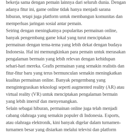
bekerja sama dengan pemain lainnya dari seluruh dunia. Dengan
adanya fitur ini, game online tidak hanya menjadi sarana
hiburan, tetapi juga platform untuk membangun komunitas dan
memperluas jaringan sosial antar pemain.
Seiring dengan meningkatnya popularitas permainan online,
banyak pengembang game lokal yang turut menciptakan
permainan dengan tema-tema yang lebih dekat dengan budaya
Indonesia. Hal ini memungkinkan para pemain untuk merasakan
pengalaman bermain yang lebih relevan dengan kehidupan
sehari-hari mereka. Grafis permainan yang semakin realistis dan
fitur-fitur baru yang terus bermunculan semakin meningkatkan
kualitas permainan online. Banyak pengembang yang
mengintegrasikan teknologi seperti augmented reality (AR) atau
virtual reality (VR) untuk menciptakan pengalaman bermain
yang lebih imersif dan menyenangkan.
Selain sebagai hiburan, permainan online juga telah menjadi
cabang olahraga yang semakin populer di Indonesia. Esports,
atau olahraga elektronik, kini banyak digelar dalam turnamen-
turnamen besar yang disiarkan melalui televisi dan platform