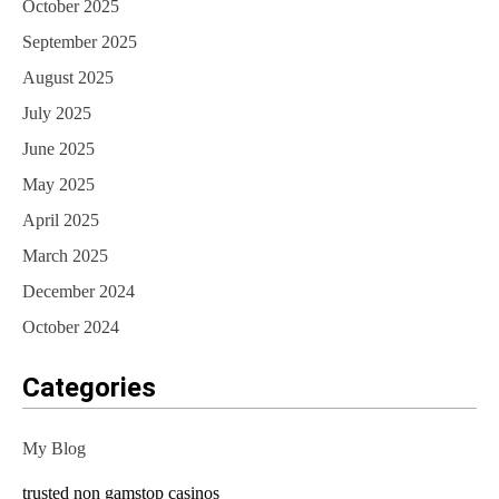
October 2025
September 2025
August 2025
July 2025
June 2025
May 2025
April 2025
March 2025
December 2024
October 2024
Categories
My Blog
trusted non gamstop casinos