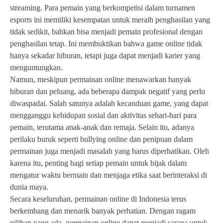
streaming. Para pemain yang berkompetisi dalam turnamen
esports ini memiliki kesempatan untuk meraih penghasilan yang
tidak sedikit, bahkan bisa menjadi pemain profesional dengan
penghasilan tetap. Ini membuktikan bahwa game online tidak
hanya sekadar hiburan, tetapi juga dapat menjadi karier yang
menguntungkan.
Namun, meskipun permainan online menawarkan banyak
hiburan dan peluang, ada beberapa dampak negatif yang perlu
diwaspadai. Salah satunya adalah kecanduan game, yang dapat
mengganggu kehidupan sosial dan aktivitas sehari-hari para
pemain, terutama anak-anak dan remaja. Selain itu, adanya
perilaku buruk seperti bullying online dan penipuan dalam
permainan juga menjadi masalah yang harus diperhatikan. Oleh
karena itu, penting bagi setiap pemain untuk bijak dalam
mengatur waktu bermain dan menjaga etika saat berinteraksi di
dunia maya.
Secara keseluruhan, permainan online di Indonesia terus
berkembang dan menarik banyak perhatian. Dengan ragam
pilihan yang ada, permainan online dapat menjadi sarana untuk