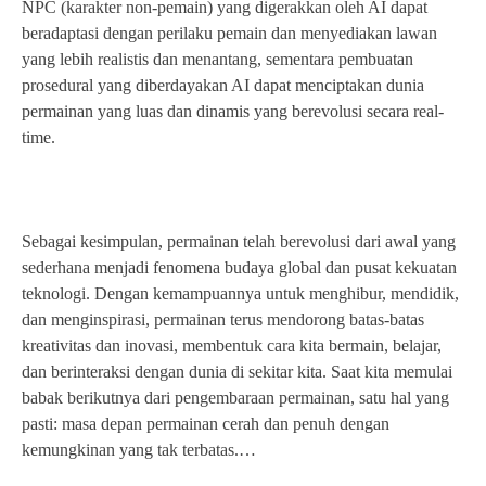
NPC (karakter non-pemain) yang digerakkan oleh AI dapat
beradaptasi dengan perilaku pemain dan menyediakan lawan
yang lebih realistis dan menantang, sementara pembuatan
prosedural yang diberdayakan AI dapat menciptakan dunia
permainan yang luas dan dinamis yang berevolusi secara real-
time.
Sebagai kesimpulan, permainan telah berevolusi dari awal yang
sederhana menjadi fenomena budaya global dan pusat kekuatan
teknologi. Dengan kemampuannya untuk menghibur, mendidik,
dan menginspirasi, permainan terus mendorong batas-batas
kreativitas dan inovasi, membentuk cara kita bermain, belajar,
dan berinteraksi dengan dunia di sekitar kita. Saat kita memulai
babak berikutnya dari pengembaraan permainan, satu hal yang
pasti: masa depan permainan cerah dan penuh dengan
kemungkinan yang tak terbatas.…