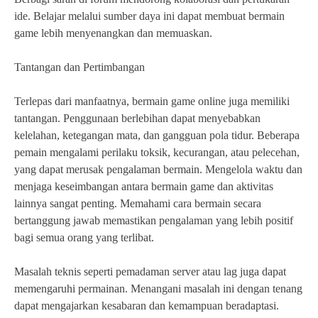
ide. Belajar melalui sumber daya ini dapat membuat bermain
game lebih menyenangkan dan memuaskan.
Tantangan dan Pertimbangan
Terlepas dari manfaatnya, bermain game online juga memiliki
tantangan. Penggunaan berlebihan dapat menyebabkan
kelelahan, ketegangan mata, dan gangguan pola tidur. Beberapa
pemain mengalami perilaku toksik, kecurangan, atau pelecehan,
yang dapat merusak pengalaman bermain. Mengelola waktu dan
menjaga keseimbangan antara bermain game dan aktivitas
lainnya sangat penting. Memahami cara bermain secara
bertanggung jawab memastikan pengalaman yang lebih positif
bagi semua orang yang terlibat.
Masalah teknis seperti pemadaman server atau lag juga dapat
memengaruhi permainan. Menangani masalah ini dengan tenang
dapat mengajarkan kesabaran dan kemampuan beradaptasi.