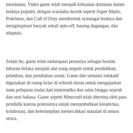
mendalam. Video game telah menjadi kekuatan dominan dalam
budaya populer, dengan waralaba ikonik seperti Super Mario,
Pokémon, dan Call of Duty membentuk semangat budaya dan
menginspirasi banyak sekali spin-off, barang dagangan, dan
adaptasi.
Selain itu, game telah melampaui perannya sebagai bentuk
hiburan belaka menjadi alat yang ampuh untuk pendidikan,
pelatihan, dan perubahan sosial. Game dan simulasi edukatif
digunakan di ruang kelas di seluruh dunia untuk mengajarkan
mata pelajaran mulai dari matematika dan sains hingga sejarah
dan seni bahasa. Game seperti Minecraft telah diterima oleh para
pendidik karena potensinya untuk menumbuhkan kreativitas,
kolaborasi, dan keterampilan memecahkan masalah di antara
siswa.