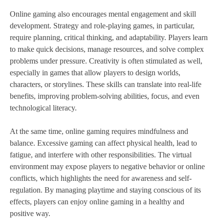
Online gaming also encourages mental engagement and skill
development. Strategy and role-playing games, in particular,
require planning, critical thinking, and adaptability. Players learn
to make quick decisions, manage resources, and solve complex
problems under pressure. Creativity is often stimulated as well,
especially in games that allow players to design worlds,
characters, or storylines. These skills can translate into real-life
benefits, improving problem-solving abilities, focus, and even
technological literacy.
At the same time, online gaming requires mindfulness and
balance. Excessive gaming can affect physical health, lead to
fatigue, and interfere with other responsibilities. The virtual
environment may expose players to negative behavior or online
conflicts, which highlights the need for awareness and self-
regulation. By managing playtime and staying conscious of its
effects, players can enjoy online gaming in a healthy and
positive way.