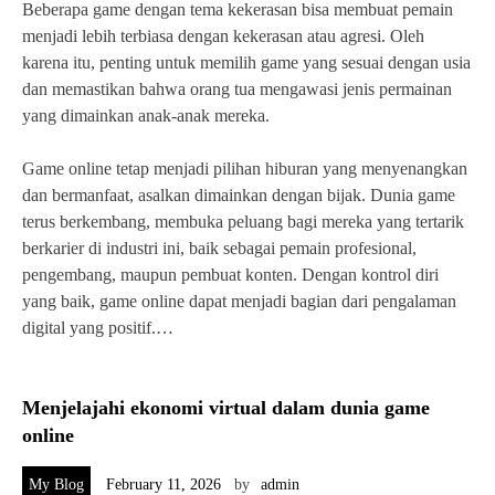
Beberapa game dengan tema kekerasan bisa membuat pemain
menjadi lebih terbiasa dengan kekerasan atau agresi. Oleh
karena itu, penting untuk memilih game yang sesuai dengan usia
dan memastikan bahwa orang tua mengawasi jenis permainan
yang dimainkan anak-anak mereka.
Game online tetap menjadi pilihan hiburan yang menyenangkan
dan bermanfaat, asalkan dimainkan dengan bijak. Dunia game
terus berkembang, membuka peluang bagi mereka yang tertarik
berkarier di industri ini, baik sebagai pemain profesional,
pengembang, maupun pembuat konten. Dengan kontrol diri
yang baik, game online dapat menjadi bagian dari pengalaman
digital yang positif.…
Menjelajahi ekonomi virtual dalam dunia game
online
My Blog
February 11, 2026
by
admin