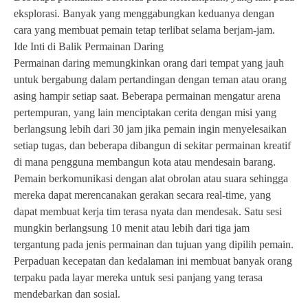
eksplorasi. Banyak yang menggabungkan keduanya dengan
cara yang membuat pemain tetap terlibat selama berjam-jam.
Ide Inti di Balik Permainan Daring
Permainan daring memungkinkan orang dari tempat yang jauh
untuk bergabung dalam pertandingan dengan teman atau orang
asing hampir setiap saat. Beberapa permainan mengatur arena
pertempuran, yang lain menciptakan cerita dengan misi yang
berlangsung lebih dari 30 jam jika pemain ingin menyelesaikan
setiap tugas, dan beberapa dibangun di sekitar permainan kreatif
di mana pengguna membangun kota atau mendesain barang.
Pemain berkomunikasi dengan alat obrolan atau suara sehingga
mereka dapat merencanakan gerakan secara real-time, yang
dapat membuat kerja tim terasa nyata dan mendesak. Satu sesi
mungkin berlangsung 10 menit atau lebih dari tiga jam
tergantung pada jenis permainan dan tujuan yang dipilih pemain.
Perpaduan kecepatan dan kedalaman ini membuat banyak orang
terpaku pada layar mereka untuk sesi panjang yang terasa
mendebarkan dan sosial.