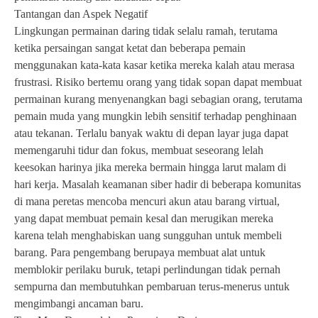
Tantangan dan Aspek Negatif
Lingkungan permainan daring tidak selalu ramah, terutama
ketika persaingan sangat ketat dan beberapa pemain
menggunakan kata-kata kasar ketika mereka kalah atau merasa
frustrasi. Risiko bertemu orang yang tidak sopan dapat membuat
permainan kurang menyenangkan bagi sebagian orang, terutama
pemain muda yang mungkin lebih sensitif terhadap penghinaan
atau tekanan. Terlalu banyak waktu di depan layar juga dapat
memengaruhi tidur dan fokus, membuat seseorang lelah
keesokan harinya jika mereka bermain hingga larut malam di
hari kerja. Masalah keamanan siber hadir di beberapa komunitas
di mana peretas mencoba mencuri akun atau barang virtual,
yang dapat membuat pemain kesal dan merugikan mereka
karena telah menghabiskan uang sungguhan untuk membeli
barang. Para pengembang berupaya membuat alat untuk
memblokir perilaku buruk, tetapi perlindungan tidak pernah
sempurna dan membutuhkan pembaruan terus-menerus untuk
mengimbangi ancaman baru.